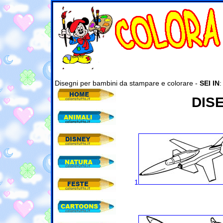
Disegni per bambini da stampare e colorare -
SEI IN
DIS
1