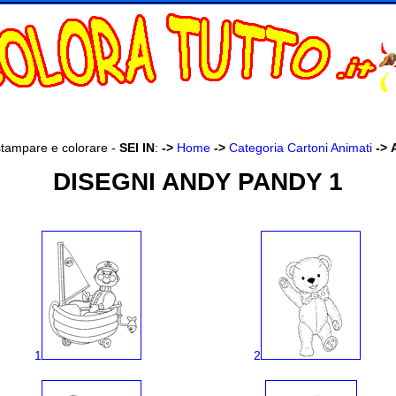
stampare e colorare -
SEI IN
:
->
Home
->
Categoria Cartoni Animati
->
DISEGNI ANDY PANDY 1
1
2