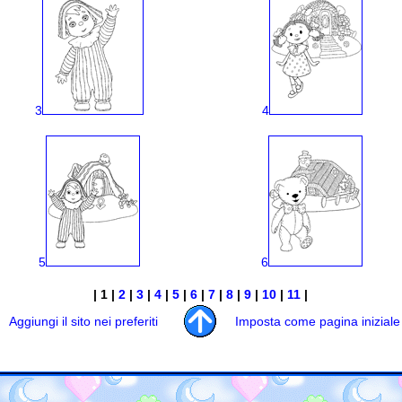
3
4
5
6
| 1 |
2
|
3
|
4
|
5
|
6
|
7
|
8
|
9
|
10
|
11
|
Aggiungi il sito nei preferiti
Imposta come pagina iniziale