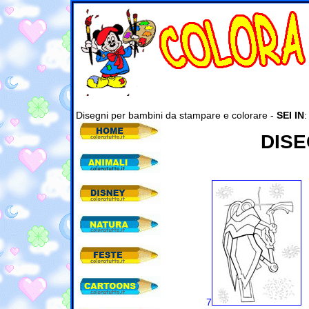
Disegni per bambini da stampare e colorare -
SEI IN
DISE
7