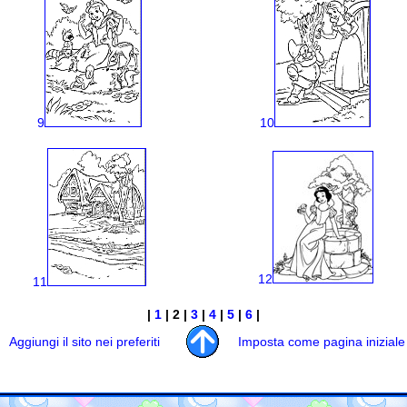
9
10
12
11
|
1
| 2 |
3
|
4
|
5
|
6
|
Aggiungi il sito nei preferiti
Imposta come pagina iniziale