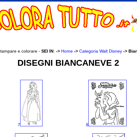
stampare e colorare -
SEI IN
:
->
Home
->
Categoria Walt Disney
->
Bia
DISEGNI BIANCANEVE 2
7
8