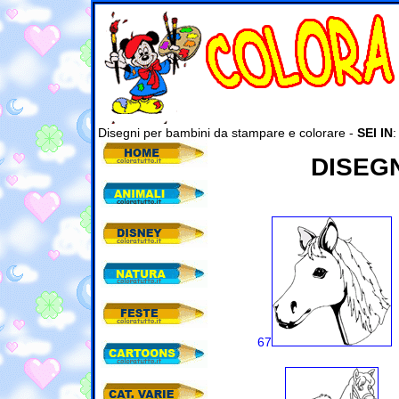
Disegni per bambini da stampare e colorare -
SEI IN
DISEGN
67