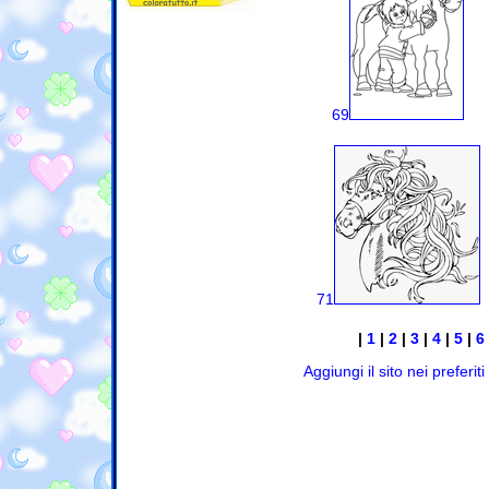
69
71
|
1
|
2
|
3
|
4
|
5
|
6
Aggiungi il sito nei preferiti