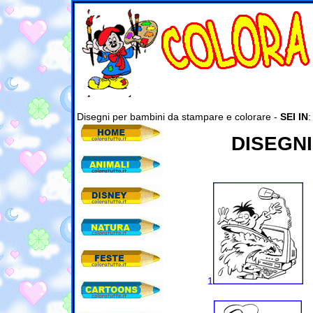
Disegni per bambini da stampare e colorare -
SEI IN
DISEGNI
1