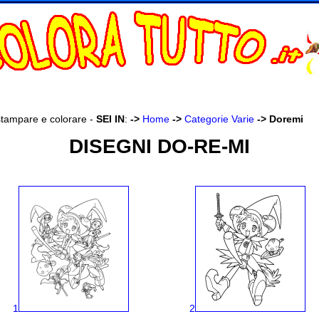
stampare e colorare -
SEI IN
:
->
Home
->
Categorie Varie
->
Doremi
DISEGNI DO-RE-MI
1
2