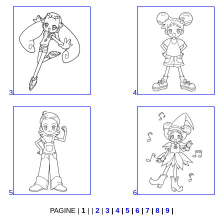
3
4
5
6
PAGINE |
1
| |
2
|
3
|
4
|
5
|
6
|
7
|
8
|
9
|