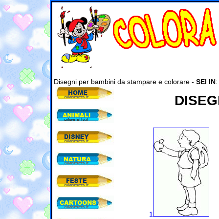
Disegni per bambini da stampare e colorare -
SEI IN
DISEG
1