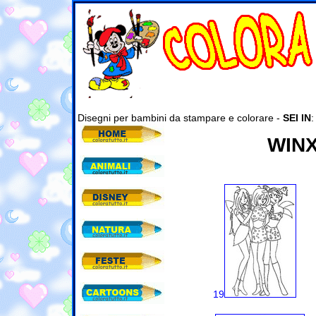
Disegni per bambini da stampare e colorare -
SEI IN
WINX
19