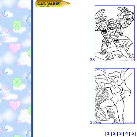
33
35
|
1
|
2
|
3
|
4
|
5
|