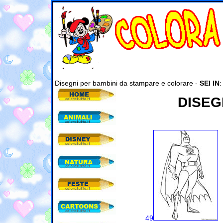
Disegni per bambini da stampare e colorare -
SEI IN
DISEG
49