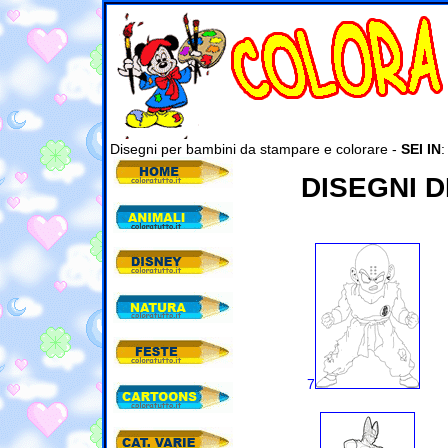
Disegni per bambini da stampare e colorare -
SEI IN
DISEGNI 
7