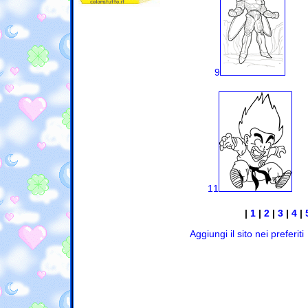
9
11
|
1
|
2
|
3
|
4
|
Aggiungi il sito nei preferiti